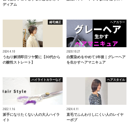
ディアム
縮毛矯正
ヘアカラー
2024.4.10
2020.10.27
うねり解消即日ツヤ髪に【30代から
白髪染めをやめて1年後｜グレーヘア
の酸性ストレート】
を生かすヘアマニキュア
ハイライトカラーなど
ヘアスタイル
2022.1.16
2024.4.11
派手になりたくない人の大人ハイラ
直毛でふんわりしにくい人のレイヤ
イト
ーボブ