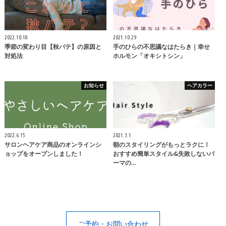
2022.10.18
2021.10.29
季節の変わり目【秋バテ】の原因と
手のひらの不思議なはたらき｜幸せ
対処法
ホルモン「オキシトシン」
お知らせ
ヘアカラー
2022.6.15
2021.3.1
サロンヘアケア商品のオンラインシ
朝のスタイリングがもっとラクに！
ョップをオープンしました！
おすすめ簡単スタイル&失敗しないパ
ーマの…
ご予約・お問い合わせ