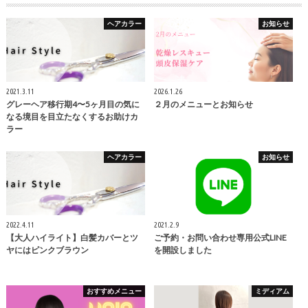
ヘアカラー
お知らせ
2021.3.11
2026.1.26
グレーヘア移行期4〜5ヶ月目の気に
２月のメニューとお知らせ
なる境目を目立たなくするお助けカ
ラー
ヘアカラー
お知らせ
2022.4.11
2021.2.9
【大人ハイライト】白髪カバーとツ
ご予約・お問い合わせ専用公式LINE
ヤにはピンクブラウン
を開設しました
おすすめメニュー
ミディアム