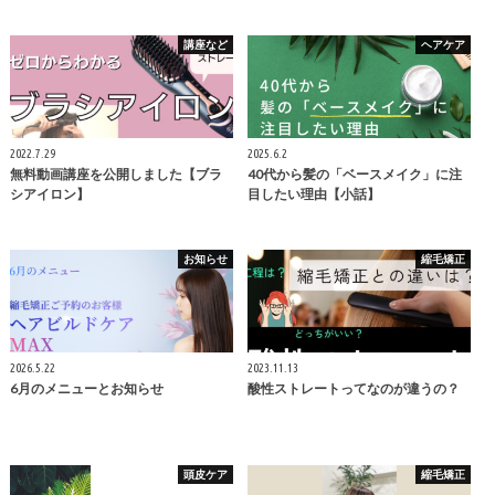
講座など
ヘアケア
2022.7.29
2025.6.2
無料動画講座を公開しました【ブラ
40代から髪の「ベースメイク」に注
シアイロン】
目したい理由【小話】
お知らせ
縮毛矯正
2026.5.22
2023.11.13
6月のメニューとお知らせ
酸性ストレートってなのが違うの？
頭皮ケア
縮毛矯正