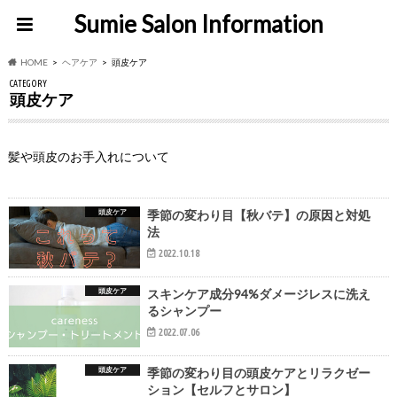
Sumie Salon Information
HOME
ヘアケア
頭皮ケア
CATEGORY
頭皮ケア
髪や頭皮のお手入れについて
頭皮ケア
季節の変わり目【秋バテ】の原因と対処
法
2022.10.18
頭皮ケア
スキンケア成分94%ダメージレスに洗え
るシャンプー
2022.07.06
頭皮ケア
季節の変わり目の頭皮ケアとリラクゼー
ション【セルフとサロン】