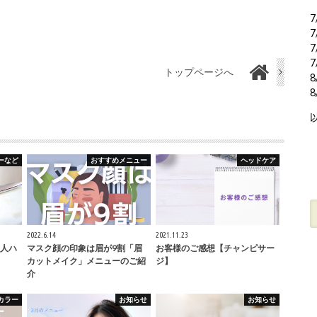
7
7
7
7
トップページへ
8
ーなど
おすすめメニュー
ヘッドケア
2022.6.14
2021.11.23
人ハ
マスク顔の印象は眉が9割「眉
お客様のご感想【チャンピサー
カットメイク」メニューのご紹
ジ】
介
カラー
お知らせ
お知らせ