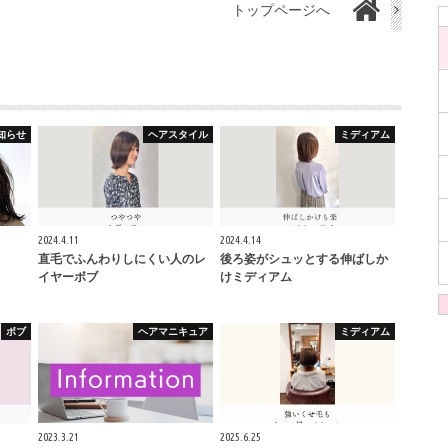
トップページへ
知らせ
ヘアスタイル
ミディアム
2024.4.11
2024.4.14
直毛でふんわりしにくい人のレ
後ろ姿がシュッとする伸ばしか
イヤーボブ
けミディアム
ボブ
ヘアマニキュア
ミディアム
2023.3.21
2025.6.25