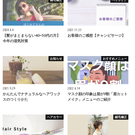
2024.6.4
2021.11.23
【髪がまとまらない40~50代の方】
お客様のご感想【チャンピサージ】
今年の湿気対策
お知らせ
おすすめメニュー
2021.9.29
2022.6.14
かんたんでナチュラルなヘアワック
マスク顔の印象は眉が9割「眉カット
スのつくりかた
メイク」メニューのご紹介
ヘアカラー
縮毛矯正