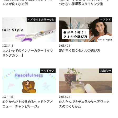
ンスが良くなる例
つかない保湿系スタイリング剤
ハイライトカラーなど
ヘアケア
2022.5.18
2025.4.26
大人レッドのインナーカラー【イヤ
髪が早く乾くタオルの選び方
リングカラー】
ヘッドケア
お知らせ
2021.1.22
2021.9.29
心とからだをゆるめるヘッドケアメ
かんたんでナチュラルなヘアワック
ニュー「チャンピサージ」
スのつくりかた