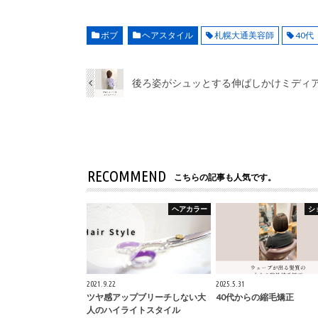
ボブ
ヘアスタイル
札幌大通美容師
40代
後ろ姿がシュッとする伸ばしかけミディ
RECOMMEND
こちらの記事も人気です。
ヘアカラー
シ
2021.9.22
2025.5.31
ツヤ感アップブリーチしない大
40代からの縮毛矯正
人のハイライトスタイル