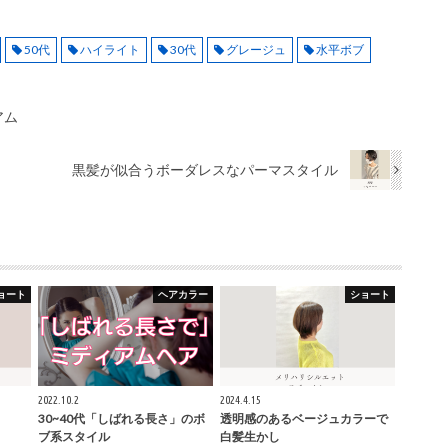
50代
ハイライト
30代
グレージュ
水平ボブ
アム
黒髪が似合うボーダレスなパーマスタイル
ョート
ヘアカラー
ショート
2022.10.2
2024.4.15
30~40代「しばれる長さ」のボ
透明感のあるベージュカラーで
ブ系スタイル
白髪生かし