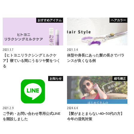
おすすめアイテム
ヘアカラー
2023.3.7
2021.3.4
【ヒトヨニリラクシングミルクケ
体型や身長にあった髪の長さでバラ
ア】寝ている間にうるツヤ髪をつく
ンスが良くなる例
る
お知らせ
縮毛矯正
2021.2.9
2024.6.4
ご予約・お問い合わせ専用公式LINE
【髪がまとまらない40~50代の方】
を開設しました
今年の湿気対策