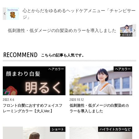
心とからだをゆるめるヘッドケアメニュー「チャンピサー
ジ」
低刺激性・低ダメージの白髪染めカラーを導入しました
RECOMMEND
こちらの記事も人気です。
ヘアカラー
ヘアカラー
2022.4.6
2020.10.12
フロント白髪におすすめフェイスフ
低刺激性・低ダメージの白髪染めカ
レーミングカラー【大人Ver.】
ラーを導入しました
ショート
ハイライトカラーなど