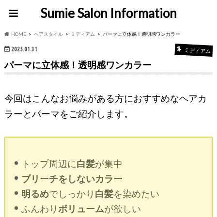
Sumie Salon Information
HOME
ヘアスタイル
ミディアム
パーマに立体感！透明感ワンカラー
2025.01.31
ミディアム
パーマに立体感！透明感ワンカラー
今回はこんなお悩みがある方におすすめなヘアカ
ラーとパーマをご紹介します。
トップ周辺に
白髪
が集中
ブリーチをしないカラー
明るめ
でしっかり
白髪
を染めたい
ふんわり
ボリューム
が欲しい