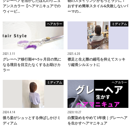
グレーヘアを活かしたほんのりニュ
朝のスタイリングがもっとラクに！
アンスカラー【ヘアマニキュアでの
おすすめ簡単スタイル&失敗しないパ
ウィービ…
ーマの…
ヘアカラー
ミディアム
2021.3.11
2025.6.20
グレーヘア移行期4〜5ヶ月目の気に
襟足と生え際の縮毛を抑えてスッキ
なる境目を目立たなくするお助けカ
リ縦長シルエットに
ラー
ミディアム
ヘアカラー
2024.4.14
2020.10.27
後ろ姿がシュッとする伸ばしかけミ
白髪染めをやめて1年後｜グレーヘア
ディアム
を生かすヘアマニキュア